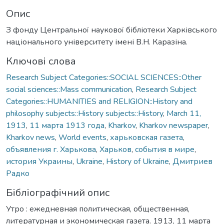
Опис
З фонду Центральної наукової бібліотеки Харківського
національного університету імені В.Н. Каразіна.
Ключові слова
Research Subject Categories::SOCIAL SCIENCES::Other
social sciences::Mass communication
,
Research Subject
Categories::HUMANITIES and RELIGION::History and
philosophy subjects::History subjects::History
,
March 11,
1913
,
11 марта 1913 года
,
Kharkov
,
Kharkov newspaper
,
Kharkov news
,
World events
,
харьковская газета
,
объявления г. Харькова
,
Харьков
,
события в мире
,
история Украины
,
Ukraine
,
History of Ukraine
,
Дмитриев
Радко
Бібліографічний опис
Утро : ежедневная политическая, общественная,
литературная и экономическая газета. 1913, 11 марта