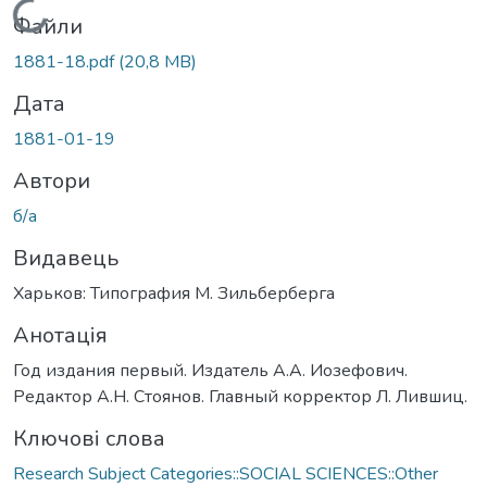
Вантажиться...
Файли
1881-18.pdf
(20,8 MB)
Дата
1881-01-19
Автори
б/а
Видавець
Харьков: Типография М. Зильберберга
Анотація
Год издания первый. Издатель А.А. Иозефович.
Редактор А.Н. Стоянов. Главный корректор Л. Лившиц.
Ключові слова
Research Subject Categories::SOCIAL SCIENCES::Other