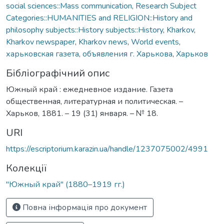
social sciences::Mass communication
,
Research Subject
Categories::HUMANITIES and RELIGION::History and
philosophy subjects::History subjects::History
,
Kharkov
,
Kharkov newspaper
,
Kharkov news
,
World events
,
харьковская газета
,
объявления г. Харькова
,
Харьков
Бібліографічний опис
Южный край : ежедневное издание. Газета
общественная, литературная и политическая. –
Харьков, 1881. – 19 (31) января. – № 18.
URI
https://escriptorium.karazin.ua/handle/1237075002/4991
Колекції
"Южный край" (1880–1919 гг.)
Повна інформація про документ