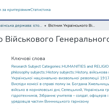
 за критеріями
Статистика
Українська держава: історичні документи
Вістник Українського Військового Генерального Комітету. – № 16. – 22 вересня 1917 р.
о Військового Генерального 
Ключові слова
Research Subject Categories::HUMANITIES and RELIGION
philosophy subjects::History subjects::History
,
військова 
Української національно-визвольної революції 191
Висліди комісії в справі полку ім. Богдана Хмельниц
військо в корніловські дні
,
Селецький
,
Українська г
гідротехників
,
Зібраннє учителів – солдат, офіцерів 
урядовців частин Винницького гарнізону