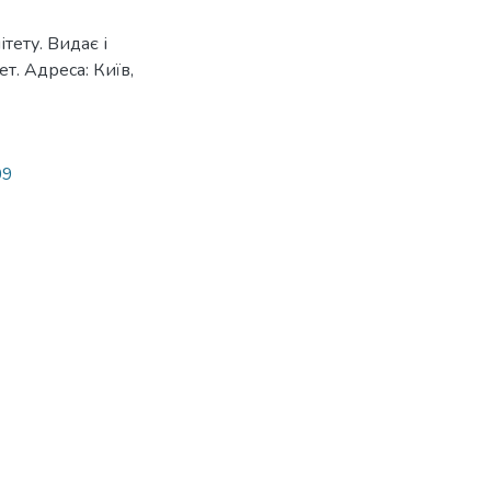
тету. Видає і
т. Адреса: Київ,
09