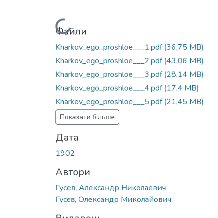
Вантажиться...
Файли
Kharkov_ego_proshloe___1.pdf
(36,75 MB)
Kharkov_ego_proshloe___2.pdf
(43,06 MB)
Kharkov_ego_proshloe___3.pdf
(28,14 MB)
Kharkov_ego_proshloe___4.pdf
(17,4 MB)
Kharkov_ego_proshloe___5.pdf
(21,45 MB)
Показати більше
Дата
1902
Автори
Гусев, Александр Николаевич
Гусєв, Олександр Миколайович