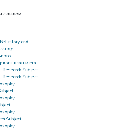
м складом
::History and
ксандр
ького
аркові
,
план міста
в
,
Research Subject
n
,
Research Subject
losophy
Subject
losophy
bject
losophy
ch Subject
losophy