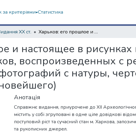
 за критеріями
Статистика
Видання ХХ ст.
Харьков: его прошлое и настоящее в рисунках и описаниях (с приложением снимков, воспроизведенных с редких картин, акварелей, гравюр, фотографий с натуры, чертежей, планов города 1768 года и новейшего)
е и настоящее в рисунках 
в, воспроизведенных с ре
 фотографий с натуры, чер
 новейшего)
Анотація
Справжнє видання, приурочене до ХІІ Археологічного
містить у собі згруповані в одне ціле довідкові відомо
поступовий ріст та сучасний стан м. Харкова, запози
та рукописних джерел.