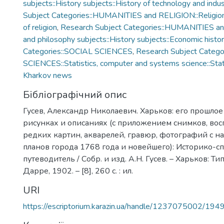
subjects::History subjects::History of technology and indus
Subject Categories::HUMANITIES and RELIGION::Religion
of religion
,
Research Subject Categories::HUMANITIES an
and philosophy subjects::History subjects::Economic histo
Categories::SOCIAL SCIENCES
,
Research Subject Catego
SCIENCES::Statistics, computer and systems science::Stat
Kharkov news
Бібліографічний опис
Гусев, Александр Николаевич. Харьков: его прошлое
рисунках и описаниях (с приложением снимков, во
редких картин, акварелей, гравюр, фотографий с на
планов города 1768 года и новейшего): Историко-
путеводитель / Собр. и изд. А.Н. Гусев. – Харьков: 
Дарре, 1902. – [8], 260 с. : ил.
URI
https://escriptorium.karazin.ua/handle/1237075002/194