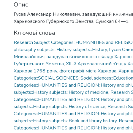
Опис
Гусев Александр Николаевич, заведующий книжны
Харьковского Губернского Земства, Сумская 64—1.
Ключові слова
Research Subject Categories::HUMANITIES and RELIGION
philosophy subjects::History subjects::History
,
Гусєв Оле
Миколайович, завідувач книжкового складу Харківс
Губернського Земства
,
XII-й Археологічний з'їзд у Х
Харкова 1768 року
,
фотографії міста Харкова
,
Харкі
Categories::SOCIAL SCIENCES::Social sciences::Educatio
Categories::HUMANITIES and RELIGION::History and phi
subjects::History subjects::History of medicine
,
Research 
Categories::HUMANITIES and RELIGION::History and phi
subjects::History subjects::History of science
,
Research Su
Categories::HUMANITIES and RELIGION::History and phi
subjects::History subjects::Book and library history
,
Resear
Categories::HUMANITIES and RELIGION::History and phi