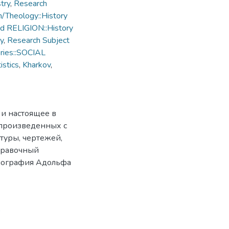
try
,
Research
/Theology::History
d RELIGION::History
ry
,
Research Subject
ries::SOCIAL
istics
,
Kharkov
,
 и настоящее в
спроизведенных с
туры, чертежей,
справочный
Типография Адольфа
9