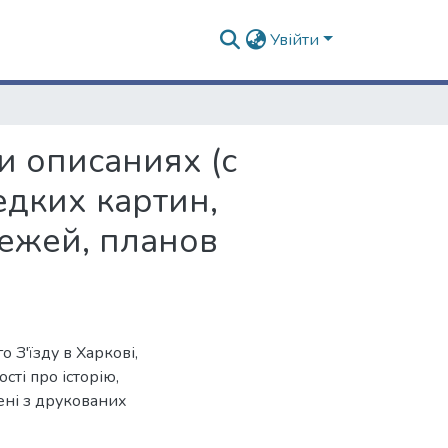
Увійти
и описаниях (с
дких картин,
тежей, планов
 З'їзду в Харкові,
сті про історію,
чені з друкованих