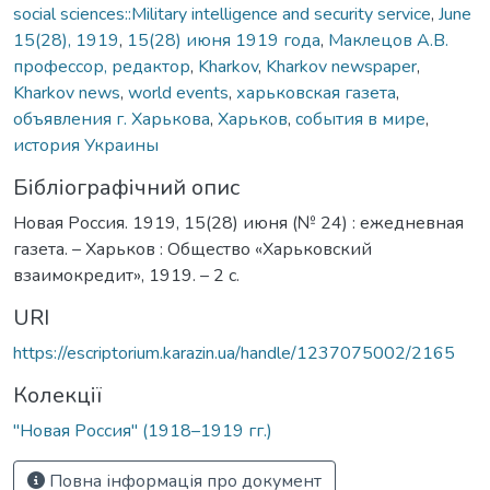
social sciences::Military intelligence and security service
,
June
15(28), 1919
,
15(28) июня 1919 года
,
Маклецов А.В.
профессор, редактор
,
Kharkov
,
Kharkov newspaper
,
Kharkov news
,
world events
,
харьковская газета
,
объявления г. Харькова
,
Харьков
,
события в мире
,
история Украины
Бібліографічний опис
Новая Россия. 1919, 15(28) июня (№ 24) : ежедневная
газета. – Харьков : Общество «Харьковский
взаимокредит», 1919. – 2 с.
URI
https://escriptorium.karazin.ua/handle/1237075002/2165
Колекції
"Новая Россия" (1918–1919 гг.)
Повна інформація про документ