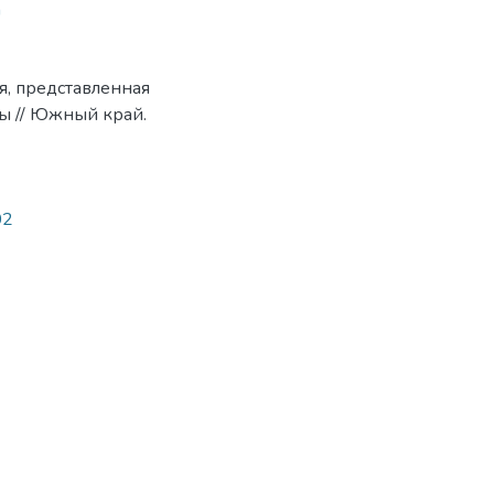
а
я, представленная
ы // Южный край.
02