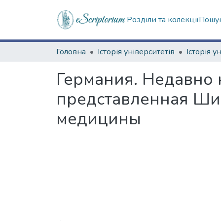
Розділи та колекції
Пошук
Головна
Історія університетів
Історія у
Германия. Недавно 
представленная Ши
медицины