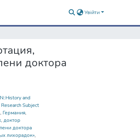
Увійти
ртация,
пени доктора
::History and
,
Research Subject
n
,
Германия
,
х
,
доктор
епени доктора
ных лихорадок»
,