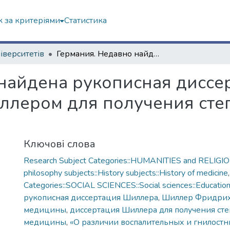
 за критеріями
Статистика
ніверситетів
Германия. Недавно найдена рукописная диссертация, представленная Шиллером для получения степени доктора медицины
найдена рукописная диссе
ллером для получения сте
Ключові слова
Research Subject Categories::HUMANITIES and RELIGION
philosophy subjects::History subjects::History of medicine
Categories::SOCIAL SCIENCES::Social sciences::Educatio
рукописная диссертация Шиллера
,
Шиллер Фридри
медицины
,
диссертация Шиллера для получения ст
медицины
,
«О различии воспалительных и гнилост