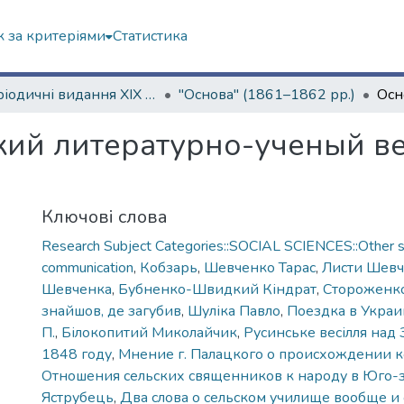
 за критеріями
Статистика
Періодичні видання ХІХ ст.
"Основа" (1861–1862 рр.)
ий литературно-ученый вес
Ключові слова
Research Subject Categories::SOCIAL SCIENCES::Other so
communication
,
Кобзарь
,
Шевченко Тарас
,
Листи Шевч
Шевченка
,
Бубненко-Швидкий Кіндрат
,
Стороженко
знайшов, де загубив
,
Шуліка Павло
,
Поездка в Украи
П.
,
Білокопитий Миколайчик
,
Русинське весілля над
1848 году
,
Мнение г. Палацкого о происхождении к
Отношения сельских священников к народу в Юго-
Яструбець
,
Два слова о сельском училище вообще и