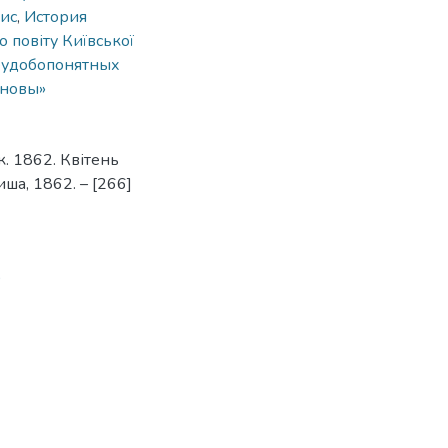
ис
,
История
о повіту Київської
еудобопонятных
сновы»
. 1862. Квітень
иша, 1862. – [266]
9