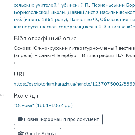
сельских учителей
,
Чубинский П.
,
Познаньський Бор
Бориспольской школы
,
Давній лист з Васильківськог
губ. (кінець 1861 року)
,
Панченко Ф.
,
Объяснение н
южнорусских слов, содержащихся в 4-й книжке «О
Бібліографічний опис
Основа: Южно-русский литературно-ученый вестник
(апрель). – Санкт-Петербург : В типографии П.А. Кул
с.
URI
https://escriptorium.karazin.ua/handle/1237075002/836
ша
Колекції
"Основа" (1861–1862 рр.)
Повна інформація про документ
Google Scholar