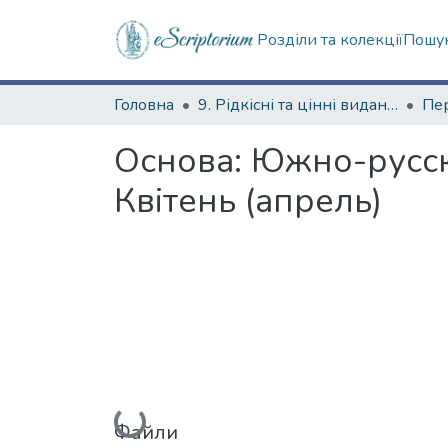
Розділи та колекції
Пошук
Головна
9. Рідкісні та цінні видання
Основа: Южно-русск
Квітень (апрель)
Вантажиться...
Файли