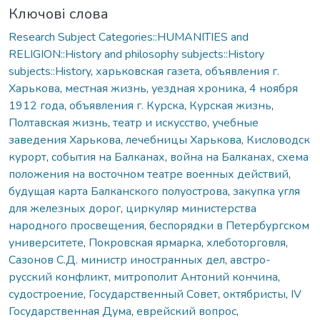
Ключові слова
Research Subject Categories::HUMANITIES and
RELIGION::History and philosophy subjects::History
subjects::History
,
харьковская газета
,
объявления г.
Харькова
,
местная жизнь
,
уездная хроника
,
4 ноября
1912 года
,
объявления г. Курска
,
Курская жизнь
,
Полтавская жизнь
,
театр и искусство
,
учебные
заведения Харькова
,
лечебницы Харькова
,
Кисловодск
курорт
,
события на Балканах
,
война на Балканах
,
схема
положения на восточном театре военных действий
,
будущая карта Балканского полуострова
,
закупка угля
для железных дорог
,
циркуляр министерства
народного просвещения
,
беспорядки в Петербургском
университете
,
Покровская ярмарка
,
хлеботорговля
,
Сазонов С.Д. министр иностранных дел
,
австро-
русский конфликт
,
митрополит Антоний кончина
,
судостроение
,
Государственный Совет
,
октябристы
,
IV
Государственная Дума
,
еврейский вопрос
,