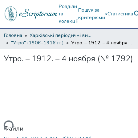
Розділи
Пошук за
та
Статистика
критеріями
колекції
Головна
Харківські періодичні видання
"Утро" (1906–1916 гг.)
Утро. – 1912. – 4 ноября (№ 1792)
Утро. – 1912. – 4 ноября (№ 1792)
ься...
Файли