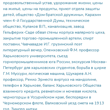
продовольственный устав
,
удорожание жизни
,
цены
на жильё
,
цены на продукты
,
приют отдела защиты
детей
,
общество «Дом братской дружины»
,
Каразин
член 4-й Государственной Думы
,
техническое
общество
,
Кулаков В.П.
,
канализация
,
завод
Гельферих-Саде обвал стены корпуса малярного цеха
,
закрытие торгово-промышленной артели
,
спирт
поставки
,
Чавчавадзе И.Г. грузинский поэт
литературный вечер
,
Опенховский Ф.М. профессор
Харьковского университета
,
съезд
горнопромышленников юга России
,
экскурсия Москва–
Петербург для харьковских студентов
,
борьба в цирке
Г.М. Муссури
,
логическая машина
,
Щукарев А.Н.
профессор
,
Рекко Эрнесто виртуоз на мандолине
,
телефон в Харькове
,
баланс Харьковского Общества
взаимного кредита
,
ревматизм и мочевая кислота
,
черногорцы в Уссурийском крае
,
беспорядки в
Черноморском флоте
,
Валковский уезд смета на 1913
год
,
Зингер нитки