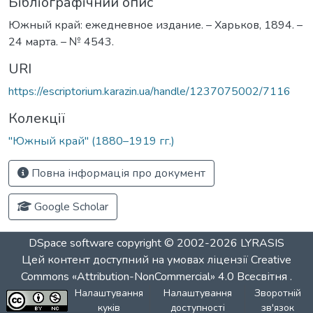
Бібліографічний опис
Южный край: ежедневное издание. – Харьков, 1894. –
24 марта. – № 4543.
URI
https://escriptorium.karazin.ua/handle/1237075002/7116
Колекції
"Южный край" (1880–1919 гг.)
Повна інформація про документ
Google Scholar
DSpace software
copyright © 2002-2026
LYRASIS
Цей контент доступний на умовах ліцензії
Creative
Commons «Attribution-NonCommercial» 4.0 Всесвітня
.
Налаштування
Налаштування
Зворотній
куків
доступності
зв'язок