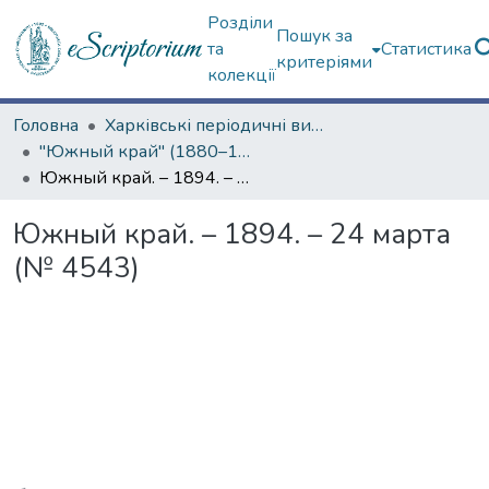
Розділи
Пошук за
та
Статистика
критеріями
колекції
Головна
Харківські періодичні видання
"Южный край" (1880–1919 гг.)
Южный край. – 1894. – 24 марта (№ 4543)
Южный край. – 1894. – 24 марта
(№ 4543)
Вантажиться...