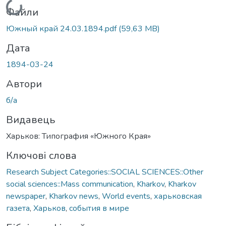
Файли
Южный край 24.03.1894.pdf
(59,63 MB)
Дата
1894-03-24
Автори
б/а
Видавець
Харьков: Типография «Южного Края»
Ключові слова
Research Subject Categories::SOCIAL SCIENCES::Other
social sciences::Mass communication
,
Kharkov
,
Kharkov
newspaper
,
Kharkov news
,
World events
,
харьковская
газета
,
Харьков
,
события в мире