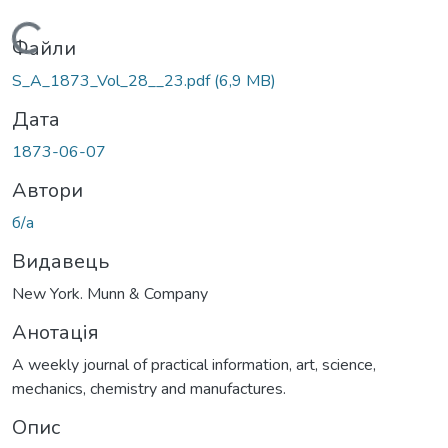
Вантажиться...
Файли
S_A_1873_Vol_28__23.pdf
(6,9 MB)
Дата
1873-06-07
Автори
б/а
Видавець
New York. Munn & Company
Анотація
A weekly journal of practical information, art, science,
mechanics, chemistry and manufactures.
Опис