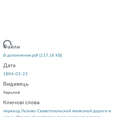
ажиться...
Файли
В дополнение.pdf
(117,16 KB)
Дата
1894-03-23
Видавець
Харьков
Ключові слова
переход Лозово-Севастопольской железной дороги в