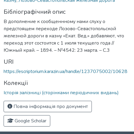
казну
,
Лозово-Севастопольская железная дорога
Бібліографічний опис
В дополнение к сообщеннному нами слуху о
предстоящем переходе Лозово-Севастопольской
железной дороги в казну «Екат. Вед.» добавляют, что
переход этот состоится с 1 июля текущего года //
Южный край. – 1894. – №4542: 23 марта. – С.3
URI
https://escriptorium.karazin.ua/handle/1237075002/10628
Колекції
Історія залізниці (сторінками періодичних видань)
Повна інформація про документ
Google Scholar