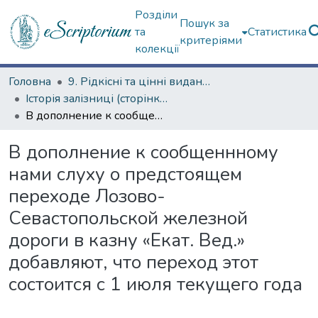
Розділи
Пошук за
та
Статистика
критеріями
колекції
Головна
9. Рідкісні та цінні видання
Історія залізниці (сторінками періодичних видань)
В дополнение к сообщеннному нами слуху о предстоящем переходе Лозово-Севастопольской железной дороги в казну «Екат. Вед.» добавляют, что переход этот состоится с 1 июля текущего года
В дополнение к сообщеннному
нами слуху о предстоящем
переходе Лозово-
Севастопольской железной
дороги в казну «Екат. Вед.»
добавляют, что переход этот
состоится с 1 июля текущего года