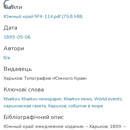
Вантажиться...
Файли
Южный край №4-114.pdf
(75,8 MB)
Дата
1899-05-06
Автори
б/а
Видавець
Харьков: Типография «Южного Края»
Ключові слова
Kharkov
,
Kharkov newspaper
,
Kharkov news
,
World events
,
харьковская газета
,
Харьков
,
события в мире
Бібліографічний опис
Южный край: ежедневное издание. – Харьков, 1899. –