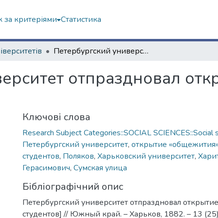
 за критеріями
Статистика
ніверситетів
Петербургский университет отпраздновал открытие «общежития» [для студентов]
верситет отпраздновал отк
Ключові слова
Research Subject Categories::SOCIAL SCIENCES::Social s
Петербургский университет
,
открытие «общежития
студентов
,
Поляков
,
Харьковский университет
,
Хари
Герасимович
,
Сумская улица
Бібліографічний опис
Петербургский университет отпраздновал открытие
студентов] // Южный край. – Харьков, 1882. – 13 (25)