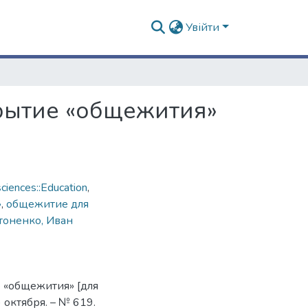
Увійти
рытие «общежития»
ciences::Education
,
»
,
общежитие для
тоненко, Иван
 «общежития» [для
 октября. – № 619.