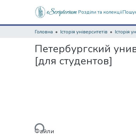
Розділи та колекції
Пошук
Головна
Історія університетів
Історія у
Петербургский уни
[для студентов]
Вантажиться...
Файли