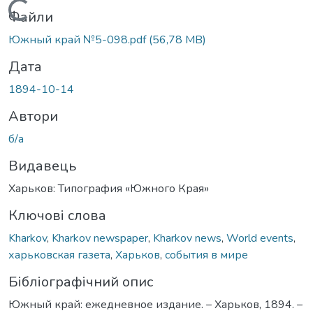
Вантажиться...
Файли
Южный край №5-098.pdf
(56,78 MB)
Дата
1894-10-14
Автори
б/а
Видавець
Харьков: Типография «Южного Края»
Ключові слова
Kharkov
,
Kharkov newspaper
,
Kharkov news
,
World events
,
харьковская газета
,
Харьков
,
события в мире
Бібліографічний опис
Южный край: ежедневное издание. – Харьков, 1894. –