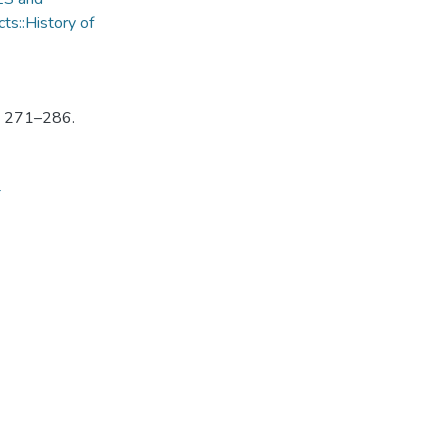
ts::History of
P. 271–286.
4