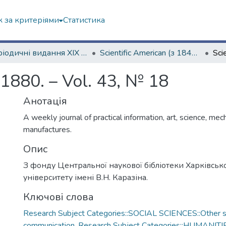
 за критеріями
Статистика
Періодичні видання ХІХ ст.
Scientific American (з 1845 р.)
 1880. – Vol. 43, № 18
Анотація
A weekly journal of practical information, art, science, mec
manufactures.
Опис
З фонду Центральної наукової бібліотеки Харківськ
університету імені В.Н. Каразіна.
Ключові слова
Research Subject Categories::SOCIAL SCIENCES::Other so
communication
,
Research Subject Categories::HUMANITI