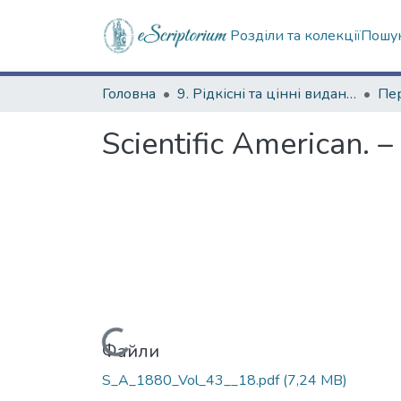
Розділи та колекції
Пошук
Головна
9. Рідкісні та цінні видання
Scientific American. –
Вантажиться...
Файли
S_A_1880_Vol_43__18.pdf
(7,24 MB)