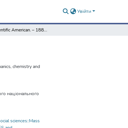
Увійти
Scientific American. – 1880. – Vol. 43, № 18
hanics, chemistry and
ого національного
cial sciences::Mass
ES and