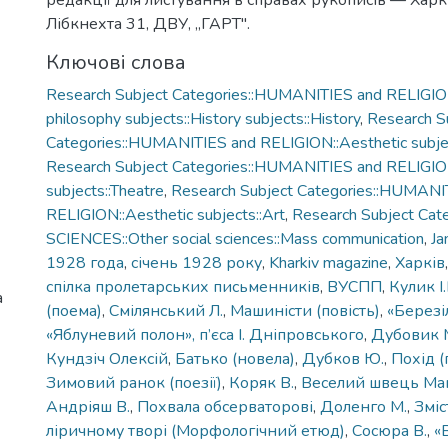
редакції для листування в справах рукописів — Харків
Лібкнехта 31, ДВУ, „ГАРТ".
Ключові слова
Research Subject Categories::HUMANITIES and RELIGION
philosophy subjects::History subjects::History
,
Research S
Categories::HUMANITIES and RELIGION::Aesthetic subject
Research Subject Categories::HUMANITIES and RELIGION
subjects::Theatre
,
Research Subject Categories::HUMANI
RELIGION::Aesthetic subjects::Art
,
Research Subject Cat
SCIENCES::Other social sciences::Mass communication
,
Ja
1928 года
,
січень 1928 року
,
Kharkiv magazine
,
Харків
спілка пролетарських письменників
,
ВУСПП
,
Кулик І
а
(поема)
,
Смілянський Л.
,
Машиністи (повість)
,
«Березі
«Яблуневий полон», п’єса І. Дніпровського
,
Дубовик 
Кундзіч Олексій
,
Батько (новела)
,
Дубков Ю.
,
Похід (
Зимовий ранок (поезії)
,
Коряк В.
,
Веселий швець Ма
Андріяш В.
,
Похвала обсерваторові
,
Доленго М.
,
Зміс
ліричному творі (Морфологічний етюд)
,
Сосюра В.
,
«