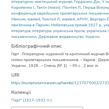
літературно-мистецький журнал
,
Гордієнко Дм.
,
У пу
Кириленко І.
,
Такти (поезії)
,
Піонтек Л.
,
Перша Всеукр
конференція єврейських пролетарських письменни
Максим, ювілей
,
Толстой Л., ювілей
,
АРМУ
,
Вергарн Е
пам’ятника в Парижі
,
Нобелівська премія 1927 р.
,
ук
література
,
література
,
українська проза
,
українська 
письменники
,
Державне видавництво України
Бібліографічний опис
Гарт : Літературно-художній та критичний журнал В
спілки пролетарських письменників. – Харків : Де
України , 1928 . – Січень (№ 1) . – 95 с. ; 2 вкл. іл.
URI
https://escriptorium.karazin.ua/handle/1237075002/273
Колекції
"Гарт" (1927–1932 гг.)