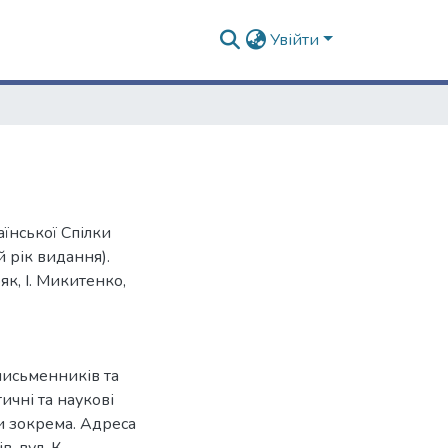
Увійти
їнської Спілки
 рік видання).
як, І. Микитенко,
письменників та
ичні та наукові
ри зокрема. Адреса