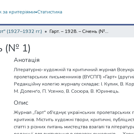
 за критеріями
Статистика
рт" (1927–1932 гг.)
Гарт. – 1928. – Січень (№ 1)
ь (№ 1)
Анотація
Літературно-художній та критичний журнал Всеукра
пролетарських письменників (ВУСПП) «Гарт» (другий
Редакційну колегію журналу складає: І. Кулик, В. Кор
М. Доленґо, П. Усенко, В. Сосюра, В. Юринець.
Опис
Журнал „Гарт" об'єднує українських пролетарських 
критиків. Містить художні твори, критичні, публіцист
статті з різних питань мистецтва взагалі та літерату