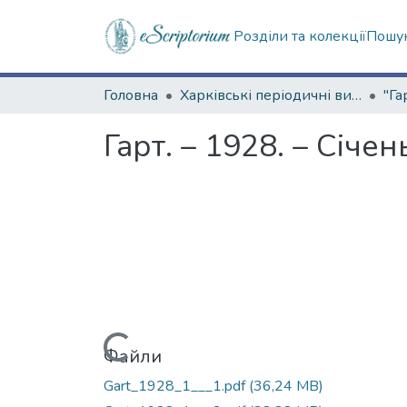
Розділи та колекції
Пошук
Головна
Харківські періодичні видання
"Га
Гарт. – 1928. – Січен
Вантажиться...
Файли
Gart_1928_1___1.pdf
(36,24 MB)