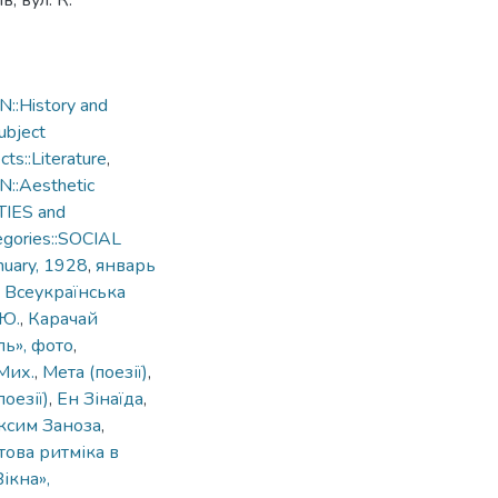
, вул. К.
::History and
ubject
s::Literature
,
::Aesthetic
TIES and
egories::SOCIAL
nuary, 1928
,
январь
,
Всеукраїнська
.Ю.
,
Карачай
ль», фото
,
Мих.
,
Мета (поезії)
,
поезії)
,
Ен Зінаїда
,
ксим Заноза
,
това ритміка в
Вікна»,