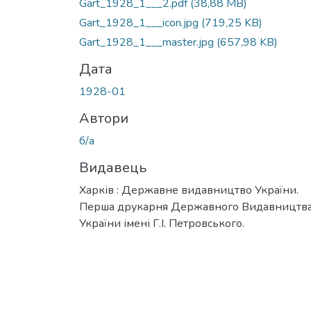
Gart_1928_1___2.pdf
(38,88 MB)
Gart_1928_1___icon.jpg
(719,25 KB)
Gart_1928_1___master.jpg
(657,98 KB)
Дата
1928-01
Автори
б/а
Видавець
Харків : Державне видавництво України.
Перша друкарня Державного Видавництв
України імені Г.І. Петровського.