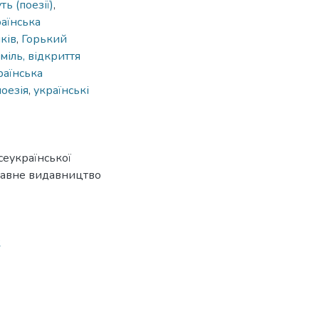
ть (поезії)
,
аїнська
ків
,
Горький
міль, відкриття
раїнська
поезія
,
українські
сеукраїнської
ржавне видавництво
2