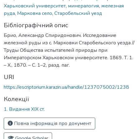
Харьковский университет
,
минералогия
,
железная
руда
,
Марковка село
,
Старобельский уезд
Бібліографічний опис
Брио, Александр Спиридонович. Исследование
железной руды из с. Марковки Старобельского уезда //
Труды Общества испытателей природы при
Императорском Харьковском университете. 1869. Т. 1.
– Х., 1870. – С. 1–2, разд. паг.
URI
https://escriptorium.karazin.ua/handle/1237075002/1238
Колекції
1. Видання ХІХ ст.
Повна інформація про документ
Google Scholar