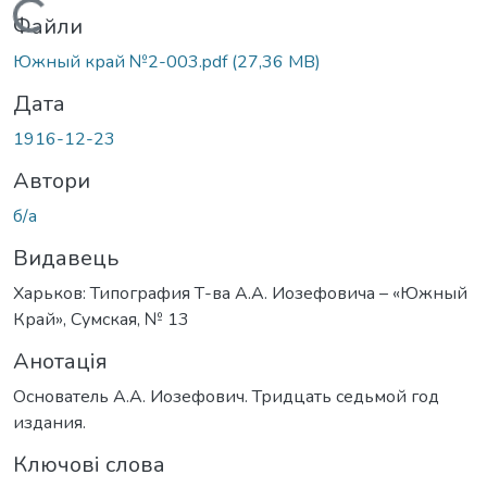
Вантажиться...
Файли
Южный край №2-003.pdf
(27,36 MB)
Дата
1916-12-23
Автори
б/а
Видавець
Харьков: Типография Т-ва А.А. Иозефовича – «Южный
Край», Сумская, № 13
Анотація
Основатель А.А. Иозефович. Тридцать седьмой год
издания.
Ключові слова