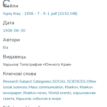
Вантажиться...
Файли
Yujniy Kray - 1906 - 7 - 9-1 .pdf
(10,52 MB)
Дата
1906-06-30
Автори
б/а
Видавець
Харьков: Типография «Южного Края»
Ключові слова
Research Subject Categories::SOCIAL SCIENCES::Other
social sciences::Mass communication
,
Kharkov
,
Kharkov
newspaper
,
Kharkov news
,
World events
,
харьковская
газета
,
Харьков
,
события в мире