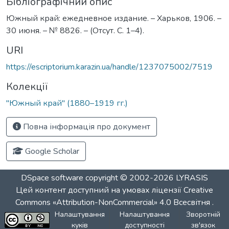
Бібліографічний опис
Южный край: ежедневное издание. – Харьков, 1906. –
30 июня. – № 8826. – (Отсут. С. 1–4).
URI
https://escriptorium.karazin.ua/handle/1237075002/7519
Колекції
"Южный край" (1880–1919 гг.)
Повна інформація про документ
Google Scholar
DSpace software
copyright © 2002-2026
LYRASIS
Цей контент доступний на умовах ліцензії
Creative
Commons «Attribution-NonCommercial» 4.0 Всесвітня
.
Налаштування
Налаштування
Зворотній
куків
доступності
зв'язок