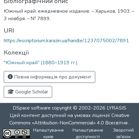
Бібліографічний опис
Южный край: ежедневное издание. – Харьков, 1903. –
3 ноября. – № 7899.
URI
https://escriptorium.karazin.ua/handle/1237075002/7891
Колекції
"Южный край" (1880–1919 гг.)
Повна інформація про документ
Google Scholar
DSpace software
copyright © 2002-2026
LYRASIS
Цей контент доступний на умовах ліцензії
Creative
Commons «Attribution-NonCommercial» 4.0 Всесвітня
.
Налаштування
Налаштування
Зворотній
куків
доступності
зв'язок