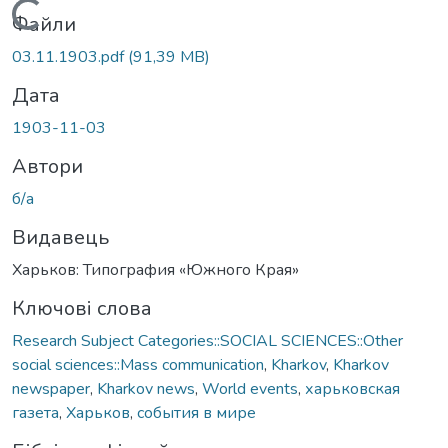
Вантажиться...
Файли
03.11.1903.pdf
(91,39 MB)
Дата
1903-11-03
Автори
б/а
Видавець
Харьков: Типография «Южного Края»
Ключові слова
Research Subject Categories::SOCIAL SCIENCES::Other
social sciences::Mass communication
,
Kharkov
,
Kharkov
newspaper
,
Kharkov news
,
World events
,
харьковская
газета
,
Харьков
,
события в мире