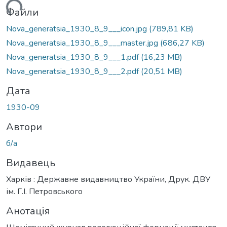
ться...
Файли
Nova_generatsia_1930_8_9___icon.jpg
(789,81 KB)
Nova_generatsia_1930_8_9___master.jpg
(686,27 KB)
Nova_generatsia_1930_8_9___1.pdf
(16,23 MB)
Nova_generatsia_1930_8_9___2.pdf
(20,51 MB)
Дата
1930-09
Автори
б/а
Видавець
Харків : Державне видавництво України, Друк. ДВУ
ім. Г.І. Петровського
Анотація