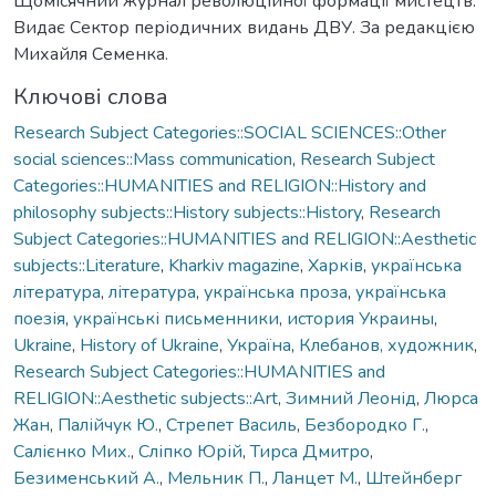
Щомісячний журнал революційної формації мистецтв.
Видає Сектор періодичних видань ДВУ. За редакцією
Михайля Семенка.
Ключові слова
Research Subject Categories::SOCIAL SCIENCES::Other
social sciences::Mass communication
,
Research Subject
Categories::HUMANITIES and RELIGION::History and
philosophy subjects::History subjects::History
,
Research
Subject Categories::HUMANITIES and RELIGION::Aesthetic
subjects::Literature
,
Kharkiv magazine
,
Харків
,
українська
література
,
література
,
українська проза
,
українська
поезія
,
українські письменники
,
история Украины
,
Ukraine
,
History of Ukraine
,
Україна
,
Клебанов, художник
,
Research Subject Categories::HUMANITIES and
RELIGION::Aesthetic subjects::Art
,
Зимний Леонід
,
Люрса
Жан
,
Палійчук Ю.
,
Стрепет Василь
,
Безбородко Г.
,
Салієнко Мих.
,
Сліпко Юрій
,
Тирса Дмитро
,
Безименський А.
,
Мельник П.
,
Ланцет М.
,
Штейнберг