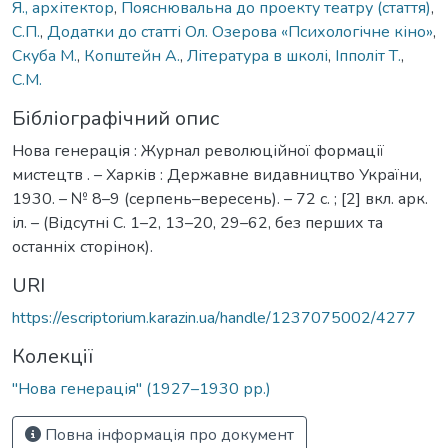
Я., архітектор
,
Пояснювальна до проекту театру (стаття)
,
С.П.
,
Додатки до статті Ол. Озерова «Психологічне кіно»
,
Скуба М.
,
Копштейн А.
,
Література в школі
,
Іпполіт Т.
,
С.М.
Бібліографічний опис
Нова генерація : Журнал революційної формації
мистецтв . – Харків : Державне видавництво України,
1930. – № 8–9 (серпень–вересень). – 72 с. ; [2] вкл. арк.
іл. – (Відсутні С. 1–2, 13–20, 29–62, без перших та
останніх сторінок).
URI
https://escriptorium.karazin.ua/handle/1237075002/4277
Колекції
"Нова генерація" (1927–1930 рр.)
Повна інформація про документ