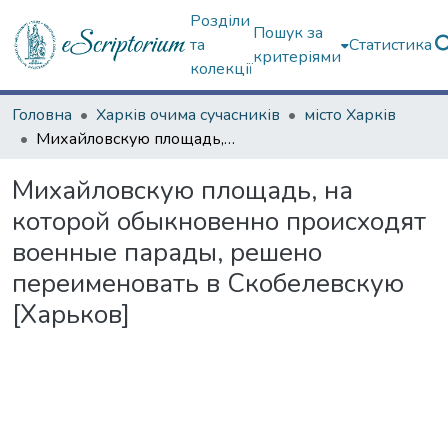
Розділи
Пошук за
та
Статистика
критеріями
колекції
Головна
Харків очима сучасників
місто Харків
Михайловскую площадь, на которой обыкновенно происходят военные парады, решено переименовать в Скобелевскую [Харьков]
Михайловскую площадь, на
которой обыкновенно происходят
военные парады, решено
переименовать в Скобелевскую
[Харьков]