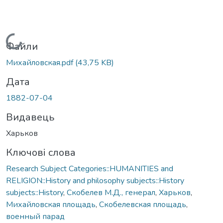
Вантажиться...
Файли
Михайловская.pdf
(43,75 KB)
Дата
1882-07-04
Видавець
Харьков
Ключові слова
Research Subject Categories::HUMANITIES and
RELIGION::History and philosophy subjects::History
subjects::History
,
Скобелев М.Д., генерал
,
Харьков
,
Михайловская площадь
,
Скобелевская площадь
,
военный парад