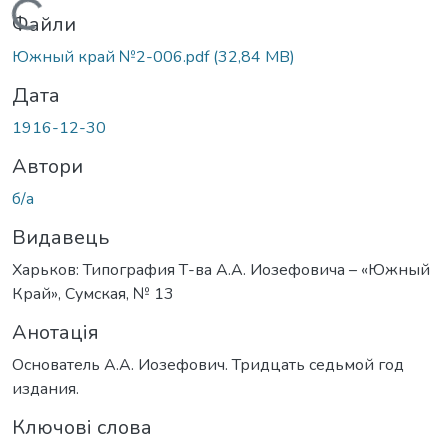
Вантажиться...
Файли
Южный край №2-006.pdf
(32,84 MB)
Дата
1916-12-30
Автори
б/а
Видавець
Харьков: Типография Т-ва А.А. Иозефовича – «Южный
Край», Сумская, № 13
Анотація
Основатель А.А. Иозефович. Тридцать седьмой год
издания.
Ключові слова