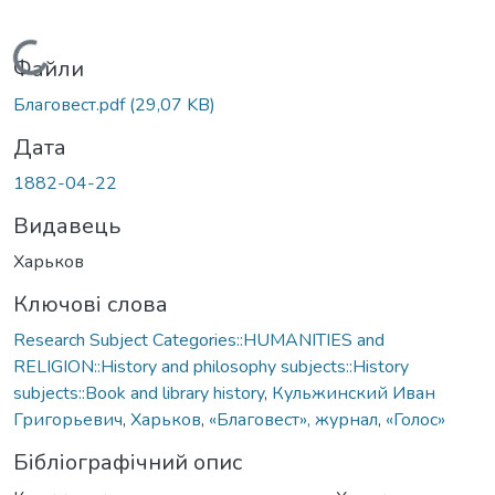
Вантажиться...
Файли
Благовест.pdf
(29,07 KB)
Дата
1882-04-22
Видавець
Харьков
Ключові слова
Research Subject Categories::HUMANITIES and
RELIGION::History and philosophy subjects::History
subjects::Book and library history
,
Кульжинский Иван
Григорьевич
,
Харьков
,
«Благовест», журнал
,
«Голос»
Бібліографічний опис