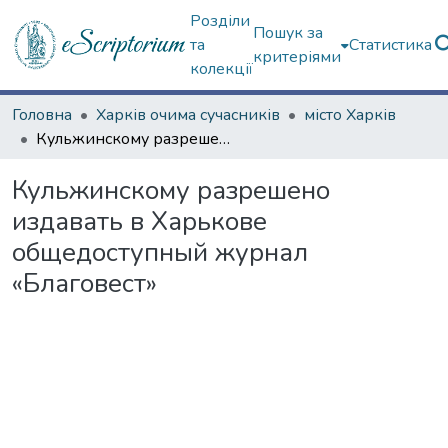
Розділи
Пошук за
та
Статистика
критеріями
колекції
Головна
Харків очима сучасників
місто Харків
Кульжинскому разрешено издавать в Харькове общедоступный журнал «Благовест»
Кульжинскому разрешено
издавать в Харькове
общедоступный журнал
«Благовест»