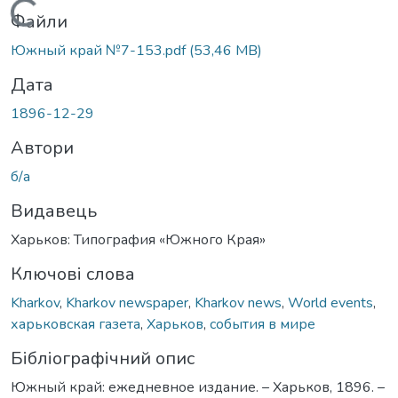
Вантажиться...
Файли
Южный край №7-153.pdf
(53,46 MB)
Дата
1896-12-29
Автори
б/а
Видавець
Харьков: Типография «Южного Края»
Ключові слова
Kharkov
,
Kharkov newspaper
,
Kharkov news
,
World events
,
харьковская газета
,
Харьков
,
события в мире
Бібліографічний опис
Южный край: ежедневное издание. – Харьков, 1896. –