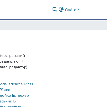
Увійти
 ілюстрований
редакцією Ф.
(відп. редактор).
cial sciences::Mass
ES and
Бойко Ів.
,
Бехер
вський Б.
,