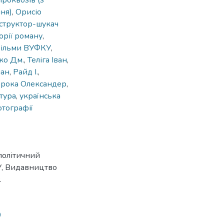
Іроквозів (з
ня)
,
Орисіо
структор-шукач
еорії роману
,
ільми ВУФКУ
,
ко Дм.
,
Теліга Іван
,
пан
,
Райд І.
,
рока Олександер
,
атура
,
українська
тографії
політичний
У, Видавництво
.
0