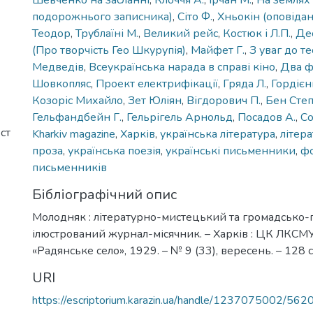
Шевченко на засланні
,
Клоччя А.
,
Ірчан М.
,
На землях 
подорожнього записника)
,
Сіто Ф.
,
Хньокін (оповідан
Теодор
,
Трублаїні М.
,
Великий рейс
,
Костюк і Л.П.
,
Де
(Про творчість Гео Шкурупія)
,
Майфет Г.
,
З уваг до т
Медведів
,
Всеукраїнська нарада в справі кіно
,
Два ф
Шовкопляс
,
Проект електрифікації
,
Гряда Л.
,
Гордієн
Козоріс Михайло
,
Зет Юліян
,
Вігдорович П.
,
Бен Сте
Гельфандбейн Г.
,
Гельрігель Арнольд
,
Посадов А.
,
Со
ст
Kharkiv magazine
,
Харків
,
українська література
,
літер
проза
,
українська поезія
,
українські письменники
,
фо
письменників
Бібліографічний опис
Молодняк : літературно-мистецький та громадсько-
ілюстрований журнал-місячник. – Харків : ЦК ЛКСМ
«Радянське село», 1929. – № 9 (33), вересень. – 128 с
URI
https://escriptorium.karazin.ua/handle/1237075002/562