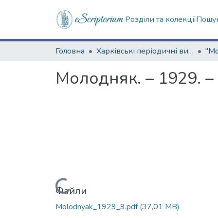
Розділи та колекції
Пошук
Головна
Харківські періодичні видання
Молодняк. – 1929. –
Вантажиться...
Файли
Molodnyak_1929_9.pdf
(37,01 MB)