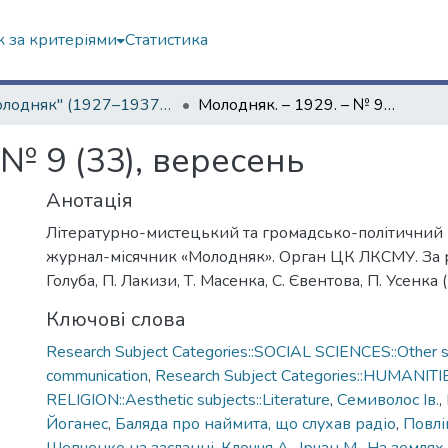
 за критеріями
Статистика
"Молодняк" (1927–1937 рр.)
Молодняк. – 1929. – № 9 (33), вересень
 № 9 (33), вересень
Анотація
Літературно-мистецький та громадсько-політичний
журнал-місячник «Молодняк». Орган ЦК ЛКСМУ. За 
Голуба, П. Лакизи, Т. Масенка, С. Євентова, П. Усенка 
Ключові слова
Research Subject Categories::SOCIAL SCIENCES::Other so
communication
,
Research Subject Categories::HUMANITI
RELIGION::Aesthetic subjects::Literature
,
Семиволос Ів.
,
Йоганес
,
Баляда про наймита, що слухав радіо
,
Повлі