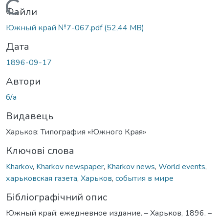
Вантажиться...
Файли
Южный край №7-067.pdf
(52,44 MB)
Дата
1896-09-17
Автори
б/а
Видавець
Харьков: Типография «Южного Края»
Ключові слова
Kharkov
,
Kharkov newspaper
,
Kharkov news
,
World events
,
харьковская газета
,
Харьков
,
события в мире
Бібліографічний опис
Южный край: ежедневное издание. – Харьков, 1896. –