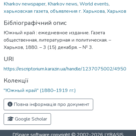
Kharkov newspaper
,
Kharkov news
,
World events
,
харьковская газета
,
объявления г. Харькова
,
Харьков
Бібліографічний опис
Южный край : ежедневное издание. Газета
общественная, литературная и политическая. –
Харьков, 1880. – 3 (15) декабря. – № 3.
URI
https://escriptorium.karazin.ua/handle/1237075002/4950
Колекції
"Южный край" (1880–1919 гг.)
Повна інформація про документ
Google Scholar
DSpace software
copyright © 2002-2026
LYRASIS