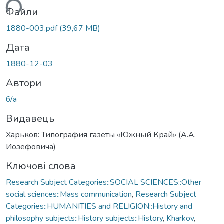
ться...
Файли
1880-003.pdf
(39,67 MB)
Дата
1880-12-03
Автори
б/а
Видавець
Харьков: Типография газеты «Южный Край» (А.А.
Иозефовича)
Ключові слова
Research Subject Categories::SOCIAL SCIENCES::Other
social sciences::Mass communication
,
Research Subject
Categories::HUMANITIES and RELIGION::History and
philosophy subjects::History subjects::History
,
Kharkov
,