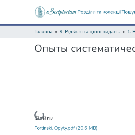
Розділи та колекції
Пошук
Головна
9. Рідкісні та цінні видання
1. 
Опыты систематичес
Вантажиться...
Файли
Fortinski. Opyty.pdf
(20,6 MB)