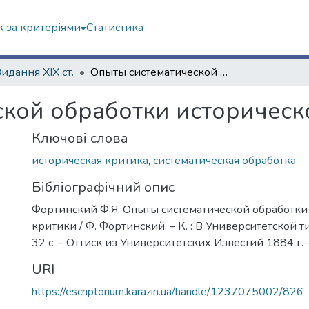
 за критеріями
Статистика
Видання ХІХ ст.
Опыты систематической обработки исторической критики
кой обработки историческ
Ключові слова
историческая критика
,
систематическая обработка
Бібліографічний опис
Фортинский Ф.Я. Опыты систематической обработки
критики / Ф. Фортинский. – К. : В Университетской т
32 с. – Оттиск из Университетских Известий 1884 г.
URI
https://escriptorium.karazin.ua/handle/1237075002/826