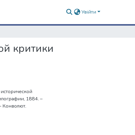
Увійти
ой критики
 исторической
ипографии, 1884. –
 – Конволют.