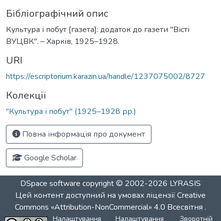
Бібліографічний опис
Культура і побут [газета]: додаток до газети "Вісті
ВУЦВК". – Харків, 1925–1928.
URI
https://escriptorium.karazin.ua/handle/1237075002/8727
Колекції
"Культура і побут" (1925–1928 рр.)
Повна інформація про документ
Google Scholar
DSpace software
copyright © 2002-2026
LYRASIS
Цей контент доступний на умовах ліцензії
Creative
Commons «Attribution-NonCommercial» 4.0 Всесвітня
.
Налаштування
Налаштування
Зворотній