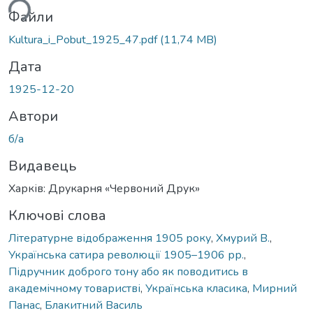
ься...
Файли
Kultura_i_Pobut_1925_47.pdf
(11,74 MB)
Дата
1925-12-20
Автори
б/а
Видавець
Харків: Друкарня «Червоний Друк»
Ключові слова
Літературне відображення 1905 року
,
Хмурий В.
,
Українська сатира революції 1905–1906 рр.
,
Підручник доброго тону або як поводитись в
академічному товаристві
,
Українська класика
,
Мирний
Панас
,
Блакитний Василь