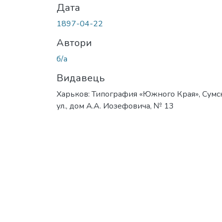
Дата
1897-04-22
Автори
б/а
Видавець
Харьков: Типография «Южного Края», Сумс
ул., дом А.А. Иозефовича, № 13