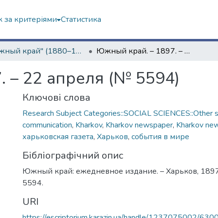
 за критеріями
Статистика
"Южный край" (1880–1919 гг.)
Южный край. – 1897. – 22 апреля (№ 5594)
 – 22 апреля (№ 5594)
Ключові слова
Research Subject Categories::SOCIAL SCIENCES::Other so
communication
,
Kharkov
,
Kharkov newspaper
,
Kharkov ne
харьковская газета
,
Харьков
,
события в мире
Бібліографічний опис
Южный край: ежедневное издание. – Харьков, 1897.
5594.
URI
https://escriptorium.karazin.ua/handle/1237075002/630