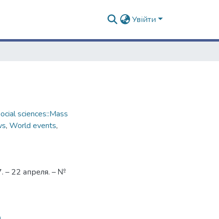
Увійти
cial sciences::Mass
ws
,
World events
,
 – 22 апреля. – №
0