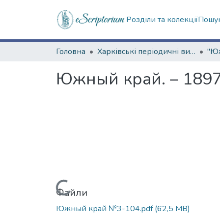
Розділи та колекції
Пошук
Головна
Харківські періодичні видання
Южный край. – 1897.
Вантажиться...
Файли
Южный край №3-104.pdf
(62,5 MB)