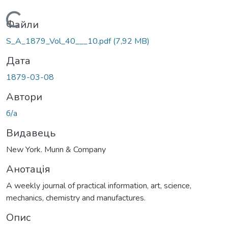
Вантажиться...
Файли
S_A_1879_Vol_40___10.pdf
(7,92 MB)
Дата
1879-03-08
Автори
б/а
Видавець
New York. Munn & Company
Анотація
A weekly journal of practical information, art, science,
mechanics, chemistry and manufactures.
Опис