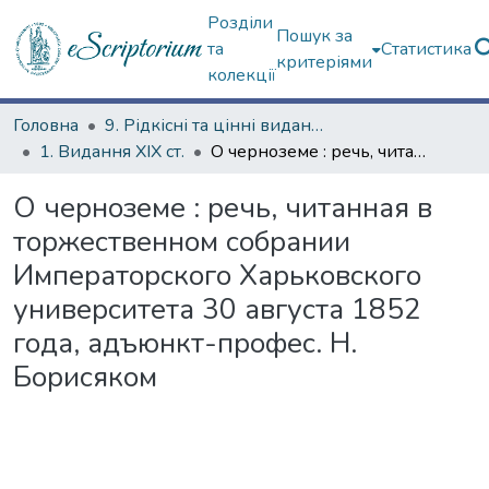
Розділи
Пошук за
та
Статистика
критеріями
колекції
Головна
9. Рідкісні та цінні видання
1. Видання ХІХ ст.
О черноземе : речь, читанная в торжественном собрании Императорского Харьковского университета 30 августа 1852 года, адъюнкт-профес. Н. Борисяком
О черноземе : речь, читанная в
торжественном собрании
Императорского Харьковского
университета 30 августа 1852
года, адъюнкт-профес. Н.
Борисяком