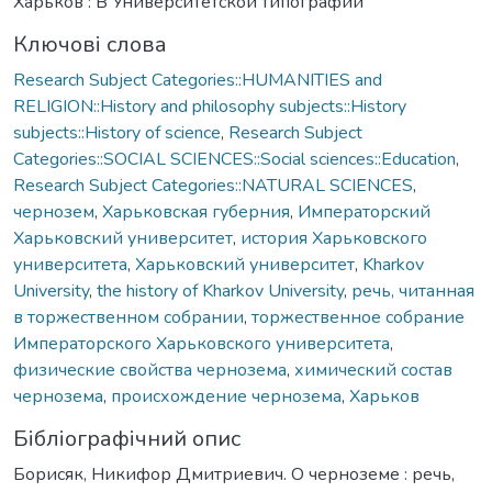
Харьков : В Университетской типографии
Ключові слова
Research Subject Categories::HUMANITIES and
RELIGION::History and philosophy subjects::History
subjects::History of science
,
Research Subject
Categories::SOCIAL SCIENCES::Social sciences::Education
,
Research Subject Categories::NATURAL SCIENCES
,
чернозем
,
Харьковская губерния
,
Императорский
Харьковский университет
,
история Харьковского
университета
,
Харьковский университет
,
Kharkov
University
,
the history of Kharkov University
,
речь, читанная
в торжественном собрании
,
торжественное собрание
Императорского Харьковского университета
,
физические свойства чернозема
,
химический состав
чернозема
,
происхождение чернозема
,
Харьков
Бібліографічний опис
Борисяк, Никифор Дмитриевич. О черноземе : речь,