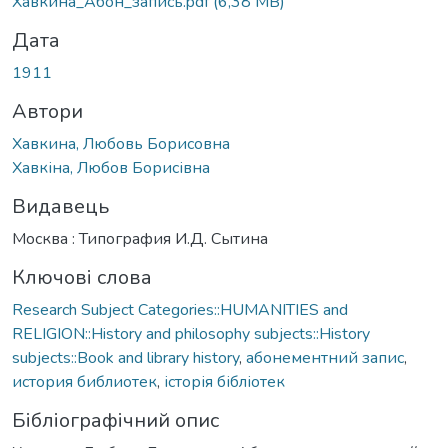
Хавкина_Абон_запись.pdf
(6,38 MB)
Дата
1911
Автори
Хавкина, Любовь Борисовна
Хавкіна, Любов Борисівна
Видавець
Москва : Типография И.Д. Сытина
Ключові слова
Research Subject Categories::HUMANITIES and
RELIGION::History and philosophy subjects::History
subjects::Book and library history
,
абонементний запис
,
история библиотек
,
історія бібліотек
Бібліографічний опис