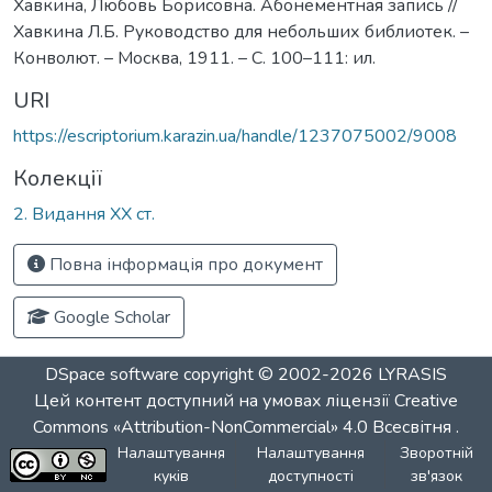
Хавкина, Любовь Борисовна. Абонементная запись //
Хавкина Л.Б. Руководство для небольших библиотек. –
Конволют. – Москва, 1911. – С. 100–111: ил.
URI
https://escriptorium.karazin.ua/handle/1237075002/9008
Колекції
2. Видання ХХ ст.
Повна інформація про документ
Google Scholar
DSpace software
copyright © 2002-2026
LYRASIS
Цей контент доступний на умовах ліцензії
Creative
Commons «Attribution-NonCommercial» 4.0 Всесвітня
.
Налаштування
Налаштування
Зворотній
куків
доступності
зв'язок