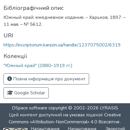
Бібліографічний опис
Южный край: ежедневное издание. – Харьков, 1897. –
11 мая. – № 5612.
URI
https://escriptorium.karazin.ua/handle/1237075002/6319
Колекції
"Южный край" (1880–1919 гг.)
Повна інформація про документ
Google Scholar
DSpace software
copyright © 2002-2026
LYRASIS
Цей контент доступний на умовах ліцензії
Creative
Commons «Attribution-NonCommercial» 4.0 Всесвітня
.
Налаштування
Налаштування
Зворотній