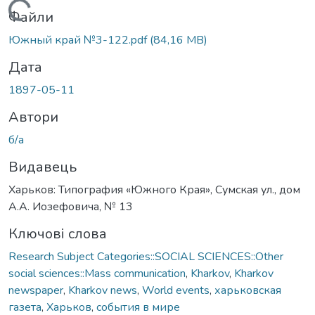
Вантажиться...
Файли
Южный край №3-122.pdf
(84,16 MB)
Дата
1897-05-11
Автори
б/а
Видавець
Харьков: Типография «Южного Края», Сумская ул., дом
А.А. Иозефовича, № 13
Ключові слова
Research Subject Categories::SOCIAL SCIENCES::Other
social sciences::Mass communication
,
Kharkov
,
Kharkov
newspaper
,
Kharkov news
,
World events
,
харьковская
газета
,
Харьков
,
события в мире