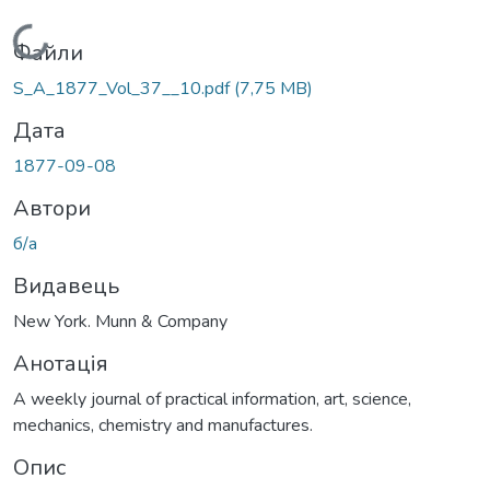
Вантажиться...
Файли
S_A_1877_Vol_37__10.pdf
(7,75 MB)
Дата
1877-09-08
Автори
б/а
Видавець
New York. Munn & Company
Анотація
A weekly journal of practical information, art, science,
mechanics, chemistry and manufactures.
Опис