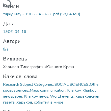
Файли
Yujniy Kray - 1906 - 4 - 6-2 .pdf
(58,04 MB)
Дата
1906-04-16
Автори
б/а
Видавець
Харьков: Типография «Южного Края»
Ключові слова
Research Subject Categories::SOCIAL SCIENCES::Other
social sciences::Mass communication
,
Kharkov
,
Kharkov
newspaper
,
Kharkov news
,
World events
,
харьковская
газета
,
Харьков
,
события в мире