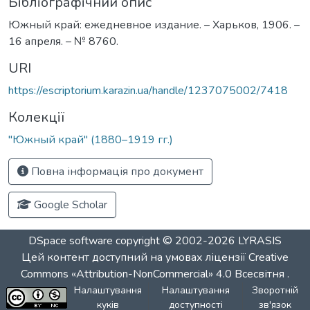
Бібліографічний опис
Южный край: ежедневное издание. – Харьков, 1906. –
16 апреля. – № 8760.
URI
https://escriptorium.karazin.ua/handle/1237075002/7418
Колекції
"Южный край" (1880–1919 гг.)
Повна інформація про документ
Google Scholar
DSpace software
copyright © 2002-2026
LYRASIS
Цей контент доступний на умовах ліцензії
Creative
Commons «Attribution-NonCommercial» 4.0 Всесвітня
.
Налаштування
Налаштування
Зворотній
куків
доступності
зв'язок