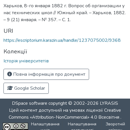
Харьков, 8-го января 1882 г. Вопрос об организации у
нас технических школ // Южный край. – Харьков, 1882.
– 9 (21) января. – № 357. – С. 1.
URI
https://escriptorium.karazin.ua/handle/1237075002/9368
Колекції
Історія університетів
Повна інформація про документ
Google Scholar
DSpace software
copyright © 2002-2026
LYRASIS
Цей контент доступний на умовах ліцензії
Creative
Commons «Attribution-NonCommercial» 4.0 Всесвітня
.
Налаштування
Налаштування
Зворотній