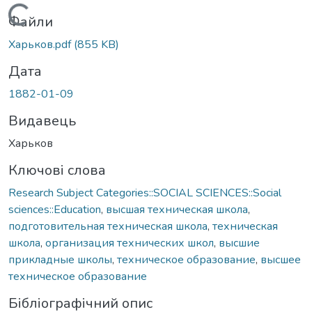
Вантажиться...
Файли
Харьков.pdf
(855 KB)
Дата
1882-01-09
Видавець
Харьков
Ключові слова
Research Subject Categories::SOCIAL SCIENCES::Social
sciences::Education
,
высшая техническая школа
,
подготовительная техническая школа
,
техническая
школа
,
организация технических школ
,
высшие
прикладные школы
,
техническое образование
,
высшее
техническое образование
Бібліографічний опис