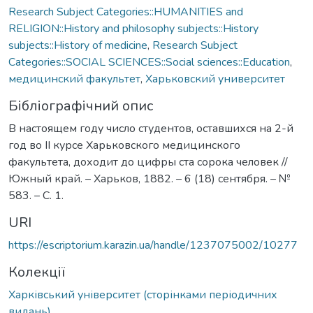
Research Subject Categories::HUMANITIES and
RELIGION::History and philosophy subjects::History
subjects::History of medicine
,
Research Subject
Categories::SOCIAL SCIENCES::Social sciences::Education
,
медицинский факультет
,
Харьковский университет
Бібліографічний опис
В настоящем году число студентов, оставшихся на 2-й
год во ІІ курсе Харьковского медицинского
факультета, доходит до цифры ста сорока человек //
Южный край. – Харьков, 1882. – 6 (18) сентября. – №
583. – С. 1.
URI
https://escriptorium.karazin.ua/handle/1237075002/10277
Колекції
Харківський університет (сторінками періодичних
видань)