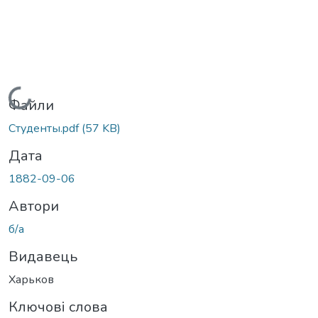
Вантажиться...
Файли
Студенты.pdf
(57 KB)
Дата
1882-09-06
Автори
б/а
Видавець
Харьков
Ключові слова