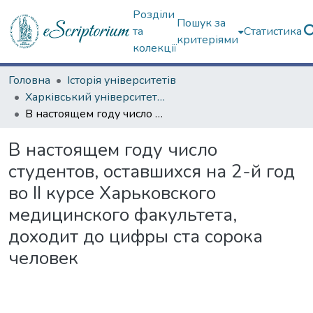
Розділи
Пошук за
та
Статистика
критеріями
колекції
Головна
Історія університетів
Харківський університет (сторінками періодичних видань)
В настоящем году число студентов, оставшихся на 2-й год во ІІ курсе Харьковского медицинского факультета, доходит до цифры ста сорока человек
В настоящем году число
студентов, оставшихся на 2-й год
во ІІ курсе Харьковского
медицинского факультета,
доходит до цифры ста сорока
человек