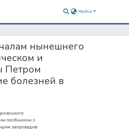
Увійти
ачалам нынешнего
ическом и
ы Петром
ие болезней в
арківського
шим посібником з
першим запровадив