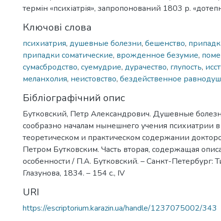
термін «психіатрія», запропонований 1803 р. «доте
Ключові слова
психиатрия
,
душевные болезни
,
бешенство
,
припадк
припадки соматические
,
врожденное безумие
,
поме
сумасбродство
,
суемудрие
,
дурачество
,
глупость
,
исс
меланхолия
,
неистовство
,
бездейственное равноду
Бібліографічний опис
Бутковский, Петр Александрович. Душевные болез
сообразно началам нынешнего учения психиатрии в
теоретическом и практическом содержании докто
Петром Бутковским. Часть вторая, содержащая опис
особенности / П.А. Бутковский. – Санкт-Петербург: 
Глазунова, 1834. – 154 с., IV
URI
https://escriptorium.karazin.ua/handle/1237075002/343