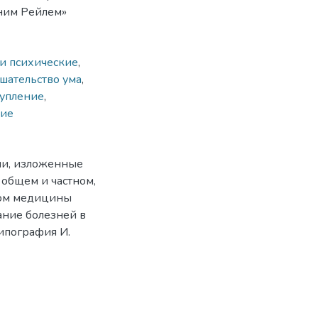
пним Рейлем»
и психические
,
шательство ума
,
тупление
,
шие
ни, изложенные
 общем и частном,
ром медицины
ание болезней в
Типография И.