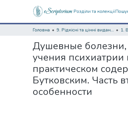
Розділи та колекції
Пошук
Головна
9. Рідкісні та цінні видання
1. 
Душевные болезни,
учения психиатрии 
практическом соде
Бутковским. Часть 
особенности