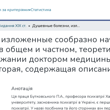
 за критеріями
Статистика
Видання ХІХ ст.
Душевные болезни, изложенные сообразно началам нынешнего учения психиатрии в общем и частном, теоретическом и практическом содержании доктором медицины Петром Бутковским. Часть вторая, содержащая описание болезней в особенности
 изложенные сообразно н
в общем и частном, теорет
ржании доктором медицин
вторая, содержащая описан
Анотація
Ця праця Бутковського П.А., професора психіатрії Х
університету, засновника психіатрії в Україні, є пер
психіатрії. У назві посібника та його сторінках він 