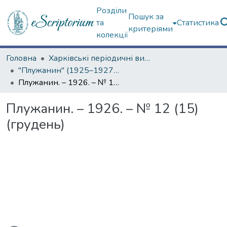
Розділи
Пошук за
та
Статистика
критеріями
колекції
Головна
Харківські періодичні видання
"Плужанин" (1925–1927 рр.)
Плужанин. – 1926. – № 12 (15) (грудень)
Плужанин. – 1926. – № 12 (15)
(грудень)
ться...