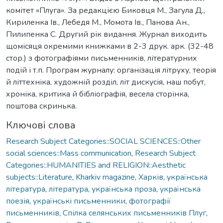
комітет «Плуга». За редакцією Биковця М., Загула Д.,
Кириленка Ів., Лебедя М., Момота Ів., Панова Ан.,
Пилипенка С. Другий рік видання. Журнал виходить
щомісяця окремими книжками в 2-3 друк. арк. (32-48
стор.) з фотографіями письменників, літературних
подій і т.п. Програм журналу: організація літруху, теорія
й літтехніка, художній розділ, літ дискусія, наш побут,
хроніка, критика й бібліографія, весела сторінка,
поштова скринька.
Ключові слова
Research Subject Categories::SOCIAL SCIENCES::Other
social sciences::Mass communication
,
Research Subject
Categories::HUMANITIES and RELIGION::Aesthetic
subjects::Literature
,
Kharkiv magazine
,
Харків
,
українська
література
,
література
,
українська проза
,
українська
поезія
,
українські письменники
,
фотографії
письменників
,
Спілка селянських письменників Плуг
,