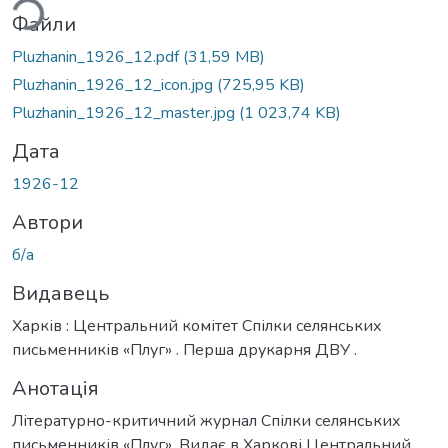
Файли
Pluzhanin_1926_12.pdf
(31,59 MB)
Pluzhanin_1926_12_icon.jpg
(725,95 KB)
Pluzhanin_1926_12_master.jpg
(1 023,74 KB)
Дата
1926-12
Автори
б/а
Видавець
Харків : Центральний комітет Спілки селянських
письменників «Плуг» . Перша друкарня ДВУ .
Анотація
Літературно-критичний журнал Спілки селянських
письменників «Плуг». Видає в Харкові Центральний