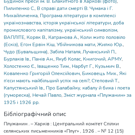
Будинок преси ім. В. Блакитного в Харкові (фото)
,
Пилипенко С.
,
В справі дати смерті В. Чумака і Г.
Михайличенка
,
Програма літератури в комплексі
українознавства
,
історія української літератури
,
доба
промислового капіталізму
,
український символізм
,
ВАПЛІТЕ
,
Коряк В.
,
Катранова А.
,
Коли жито половіло
(Ескіз)
,
Егон Ервін Кіш
,
Убійникова мати
,
Жилко Юр.
,
Чудо (Бувальщина)
,
Забіла Наталя
,
Лучанський П.
,
Бурлаків Ів.
,
Панів Ан.
,
Якуб Колас
,
Книгочий
,
АРМУ
,
Холостенко Є.
,
Іващенко Тим.
,
Нарбут Г.
,
Кузьмич В.
,
Коваленко Григорій Олексійович
,
Биковець Мих.
,
Які
п’єси мають найбільший успіх на селі?
,
Степовий Т.
,
Капустянський Ів.
,
Про Балабайку, кабалу й бика і поета
(гумореска)
,
Нечай Павло
,
Зміст журнала «Плужанин» за
1925 і 1926 рр.
Бібліографічний опис
Плужанин . – Харків : Центральний комітет Спілки
селянських письменників «Плуг» , 1926 . – № 12 (15)