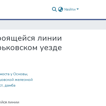
Увійти
троящейся линии
рьковском уезде
моста у Основы
,
шовской железной
ст
,
дамба
ейся линии