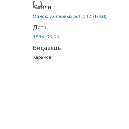
Вантажиться...
Файли
Одною из первых.pdf
(142,78 KB)
Дата
1894-03-24
Видавець
Харьков