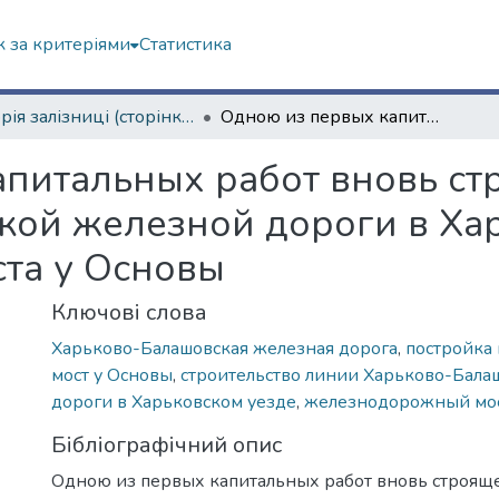
 за критеріями
Статистика
Історія залізниці (сторінками періодичних видань)
Одною из первых капитальных работ вновь строящейся линии Харьково-Балашовской железной дороги в Харьковском уезде будет постройка моста у Основы
апитальных работ вновь с
кой железной дороги в Ха
ста у Основы
Ключові слова
Харьково-Балашовская железная дорога
,
постройка 
мост у Основы
,
строительство линии Харьково-Бала
дороги в Харьковском уезде
,
железнодорожный мо
Бібліографічний опис
Одною из первых капитальных работ вновь строящ