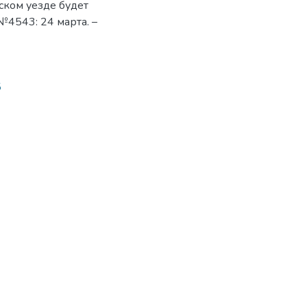
ском уезде будет
№4543: 24 марта. –
5