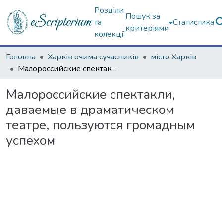
Розділи
Пошук за
та
Статистика
критеріями
колекції
Головна
Харків очима сучасників
місто Харків
Малороссийские спектакли, даваемые в драматическом театре, пользуются громадным успехом
Малороссийские спектакли,
даваемые в драматическом
театре, пользуются громадным
успехом