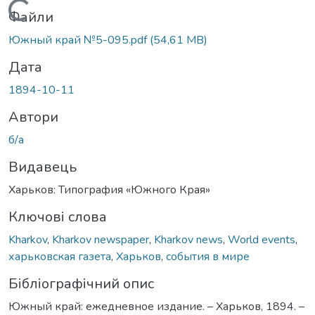
Вантажиться...
Файли
Южный край №5-095.pdf
(54,61 MB)
Дата
1894-10-11
Автори
б/а
Видавець
Харьков: Типография «Южного Края»
Ключові слова
Kharkov
,
Kharkov newspaper
,
Kharkov news
,
World events
,
харьковская газета
,
Харьков
,
события в мире
Бібліографічний опис
Южный край: ежедневное издание. – Харьков, 1894. –