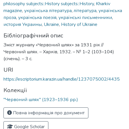
philosophy subjects::History subjects::History
,
Kharkiv
magazine
,
українська література
,
література
,
українська
проза
,
українська поезія
,
українські письменники
,
история Украины
,
Ukraine
,
History of Ukraine
Бібліографічний опис
Зміст журналу «Червоний шлях» за 1931 рік //
Червоний шлях. – Харків, 1932. – № 1–2 (103–104)
(січень). – 3 с.
URI
https://escriptorium.karazin.ua/handle/1237075002/4435
Колекції
"Червоний шлях" (1923–1936 рр.)
Повна інформація про документ
Google Scholar