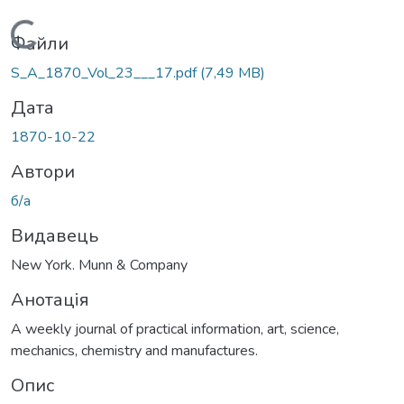
Вантажиться...
Файли
S_A_1870_Vol_23___17.pdf
(7,49 MB)
Дата
1870-10-22
Автори
б/а
Видавець
New York. Munn & Company
Анотація
A weekly journal of practical information, art, science,
mechanics, chemistry and manufactures.
Опис