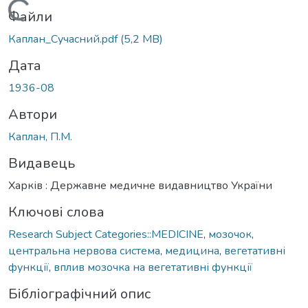
Вантажиться...
Файли
Каплан_Сучасний.pdf
(5,2 MB)
Дата
1936-08
Автори
Каплан, П.М.
Видавець
Харків : Державне медичне видавництво України
Ключові слова
Research Subject Categories::MEDICINE
,
мозочок
,
центральна нервова система
,
медицина
,
вегетативні
функції
,
вплив мозочка на вегетативні функції
Бібліографічний опис