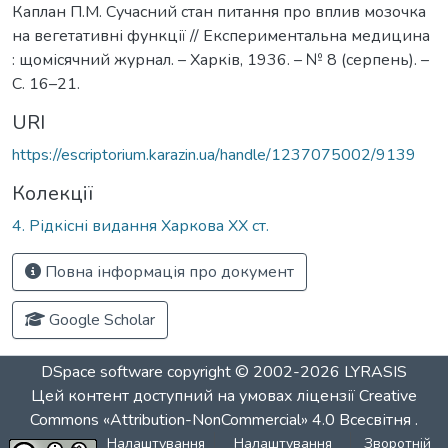
Каплан П.М. Сучасний стан питання про вплив мозочка
на вегетативні функції // Експериментальна медицина
: щомісячний журнал. – Харків, 1936. – № 8 (серпень). –
С. 16–21.
URI
https://escriptorium.karazin.ua/handle/1237075002/9139
Колекції
4. Рідкісні видання Харкова ХХ ст.
Повна інформація про документ
Google Scholar
DSpace software
copyright © 2002-2026
LYRASIS
Цей контент доступний на умовах ліцензії
Creative
Commons «Attribution-NonCommercial» 4.0 Всесвітня
.
Налаштування
Налаштування
Зворотній