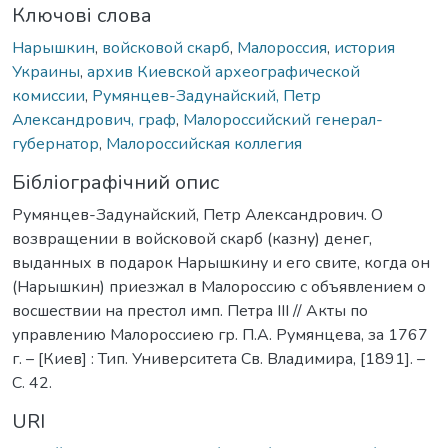
Ключові слова
Нарышкин
,
войсковой скарб
,
Малороссия
,
история
Украины
,
архив Киевской археографической
комиссии
,
Румянцев-Задунайский, Петр
Александрович, граф
,
Малороссийский генерал-
губернатор
,
Малороссийская коллегия
Бібліографічний опис
Румянцев-Задунайский, Петр Александрович. О
возвращении в войсковой скарб (казну) денег,
выданных в подарок Нарышкину и его свите, когда он
(Нарышкин) приезжал в Малороссию с объявлением о
восшествии на престол имп. Петра III // Акты по
управлению Малороссиею гр. П.А. Румянцева, за 1767
г. – [Киев] : Тип. Университета Св. Владимира, [1891]. –
С. 42.
URI