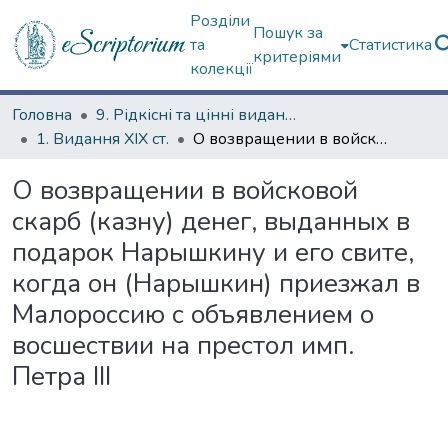
Розділи
Пошук за
та
Статистика
критеріями
колекції
Головна
9. Рідкісні та цінні видання
1. Видання ХІХ ст.
О возвращении в войсковой скарб (казну) денег, выданных в подарок Нарышкину и его свите, когда он (Нарышкин) приезжал в Малороссию с объявлением о восшествии на престол имп. Петра III
О возвращении в войсковой
скарб (казну) денег, выданных в
подарок Нарышкину и его свите,
когда он (Нарышкин) приезжал в
Малороссию с объявлением о
восшествии на престол имп.
Петра III