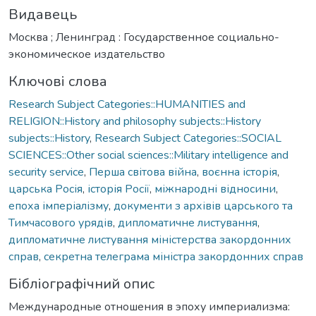
Видавець
Москва ; Ленинград : Государственное социально-
экономическое издательство
Ключові слова
Research Subject Categories::HUMANITIES and
RELIGION::History and philosophy subjects::History
subjects::History
,
Research Subject Categories::SOCIAL
SCIENCES::Other social sciences::Military intelligence and
security service
,
Перша світова війна
,
воєнна історія
,
царська Росія
,
історія Росії
,
міжнародні відносини
,
епоха імперіалізму
,
документи з архівів царського та
Тимчасового урядів
,
дипломатичне листування
,
дипломатичне листування міністерства закордонних
справ
,
секретна телеграма міністра закордонних справ
Бібліографічний опис
Международные отношения в эпоху империализма: