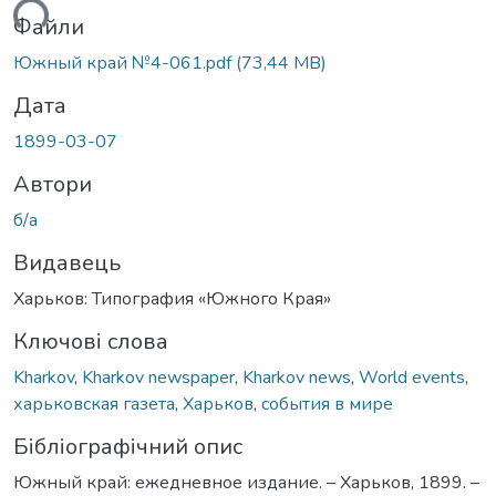
иться...
Файли
Южный край №4-061.pdf
(73,44 MB)
Дата
1899-03-07
Автори
б/а
Видавець
Харьков: Типография «Южного Края»
Ключові слова
Kharkov
,
Kharkov newspaper
,
Kharkov news
,
World events
,
харьковская газета
,
Харьков
,
события в мире
Бібліографічний опис
Южный край: ежедневное издание. – Харьков, 1899. –